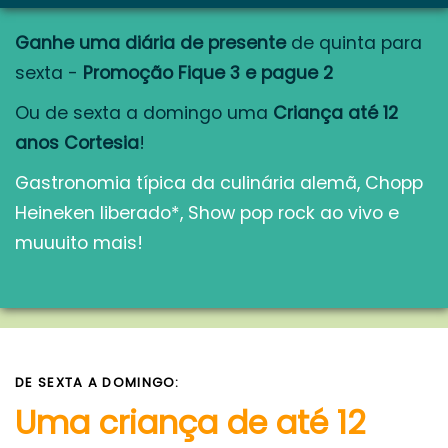
Ganhe uma diária de presente
de quinta para
sexta -
Promoção Fique 3 e pague 2
Ou de sexta a domingo uma
Criança até 12
anos Cortesia
!
Gastronomia típica da culinária alemã, Chopp
Heineken liberado*, Show pop rock ao vivo e
muuuito mais!
DE SEXTA A DOMINGO:
Uma criança de até 12