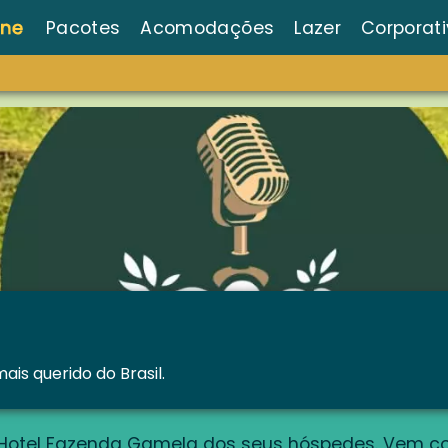
Pacotes
Acomodações
Lazer
Corporat
is querido do Brasil.
Hotel Fazenda Gamela dos seus hóspedes. Vem c