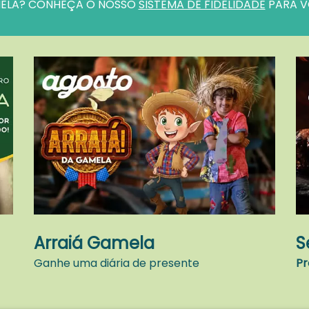
ELA? CONHEÇA O NOSSO
SISTEMA DE FIDELIDADE
PARA VO
Arraiá Gamela
S
Ganhe uma diária de presente
P