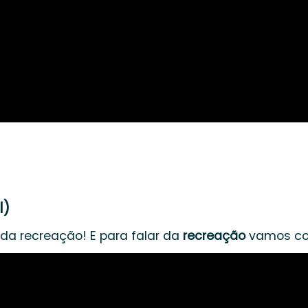
l)
da recreação! E para falar da
recreação
vamos conv