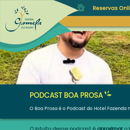
PODCAST BOA PROSA
O Boa Prosa é o Podcast do Hotel Fazenda ma
O intuito desse podcast é
aproximar
o 