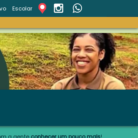
ivo
Escolar
om a gente
conhecer um pouco mais
!