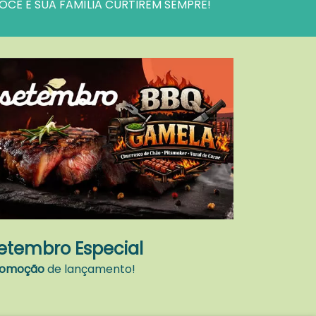
CÊ E SUA FAMÍLIA CURTIREM SEMPRE!
etembro Especial
romoção
de lançamento!